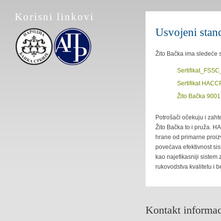
Korisni linkovi
Usvojeni stan
Žito Bačka ima sledeće 
Sertifikat_FSS
Sertifikat HACC
Žito Bačka 9001
Potrošači očekuju i zah
Žito Bačka to i pruža. 
hrane od primarne proiz
povećava efektivnost sis
kao najefikasniji sistem
rukovodstva kvalitetu i 
Kontakt informac