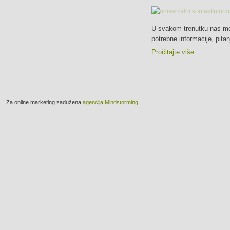
U svakom trenutku nas mož
potrebne informacije, pita
Pročitajte više
a online marketing zadužena
agencija Mindstorming
.